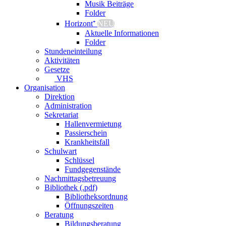
Musik Beiträge
Folder
Horizont⁺
NEU
Aktuelle Informationen
Folder
Stundeneinteilung
Aktivitäten
Gesetze
VHS
Organisation
Direktion
Administration
Sekretariat
Hallenvermietung
Passierschein
Krankheitsfall
Schulwart
Schlüssel
Fundgegenstände
Nachmittagsbetreuung
Bibliothek (.pdf)
Bibliotheksordnung
Öffnungszeiten
Beratung
Bildungsberatung