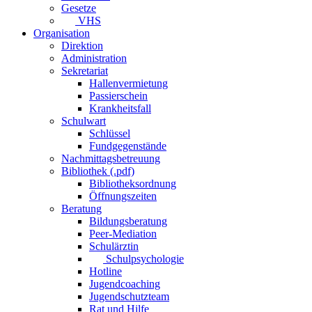
Gesetze
VHS
Organisation
Direktion
Administration
Sekretariat
Hallenvermietung
Passierschein
Krankheitsfall
Schulwart
Schlüssel
Fundgegenstände
Nachmittagsbetreuung
Bibliothek (.pdf)
Bibliotheksordnung
Öffnungszeiten
Beratung
Bildungsberatung
Peer-Mediation
Schulärztin
Schulpsychologie
Hotline
Jugendcoaching
Jugendschutzteam
Rat und Hilfe