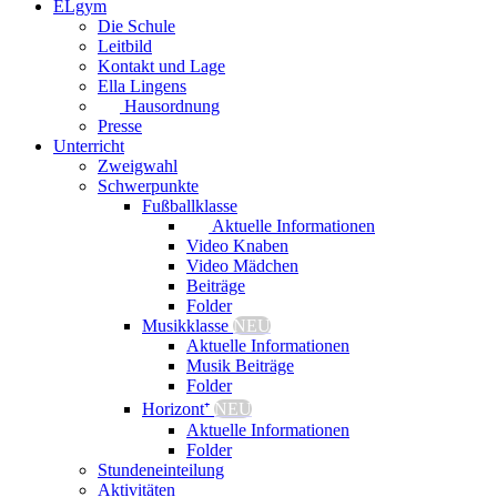
ELgym
Die Schule
Leitbild
Kontakt und Lage
Ella Lingens
Hausordnung
Presse
Unterricht
Zweigwahl
Schwerpunkte
Fußballklasse
Aktuelle Informationen
Video Knaben
Video Mädchen
Beiträge
Folder
Musikklasse
NEU
Aktuelle Informationen
Musik Beiträge
Folder
Horizont⁺
NEU
Aktuelle Informationen
Folder
Stundeneinteilung
Aktivitäten