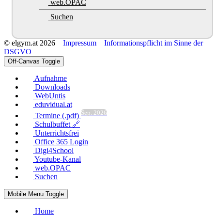
web.OPAC
Suchen
© elgym.at 2026
Impressum
Informationspflicht im Sinne der
DSGVO
Off-Canvas Toggle
Aufnahme
Downloads
WebUntis
eduvidual.at
Sep. 2026
Termine (.pdf)
Schulbuffet 🔗
Unterrichtsfrei
Office 365 Login
Digi4School
Youtube-Kanal
web.OPAC
Suchen
Mobile Menu Toggle
Home