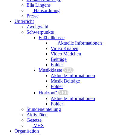
Ella Lingens
Hausordnung
Presse
Unterricht
Zweigwahl
Schwerpunkte
Fußballklasse
Aktuelle Informationen
Video Knaben
Video Mädchen
Beiträge
Folder
Musikklasse
NEU
Aktuelle Informationen
Musik Beiträge
Folder
Horizont⁺
NEU
Aktuelle Informationen
Folder
Stundeneinteilung
Aktivitäten
Gesetze
VHS
Organisation