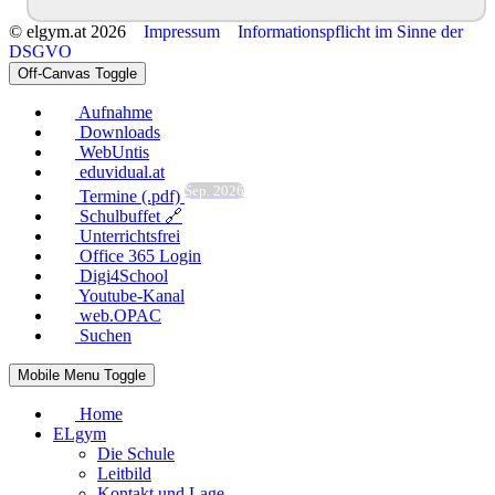
© elgym.at 2026
Impressum
Informationspflicht im Sinne der
DSGVO
Off-Canvas Toggle
Aufnahme
Downloads
WebUntis
eduvidual.at
Sep. 2026
Termine (.pdf)
Schulbuffet 🔗
Unterrichtsfrei
Office 365 Login
Digi4School
Youtube-Kanal
web.OPAC
Suchen
Mobile Menu Toggle
Home
ELgym
Die Schule
Leitbild
Kontakt und Lage