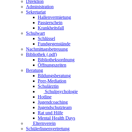
Direktion
Administration
Sekretariat
Hallenvermietung
Passierschein
Krankheitsfall
Schulwart
Schlüssel
Fundgegenstände
Nachmittagsbetreuung
Bibliothek (.pdf)
Bibliotheksordnung
Öffnungszeiten
Beratung
Bildungsberatung
Peer-Mediation
Schulärztin
Schulpsychologie
Hotline
Jugendcoaching
Jugendschutzteam
Rat und Hilfe
Mental Health Days
Elternverein
SchülerInnenvertretung