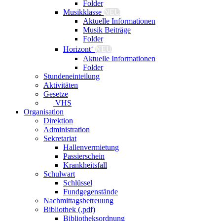
Folder
Musikklasse
NEU
Aktuelle Informationen
Musik Beiträge
Folder
Horizont⁺
NEU
Aktuelle Informationen
Folder
Stundeneinteilung
Aktivitäten
Gesetze
VHS
Organisation
Direktion
Administration
Sekretariat
Hallenvermietung
Passierschein
Krankheitsfall
Schulwart
Schlüssel
Fundgegenstände
Nachmittagsbetreuung
Bibliothek (.pdf)
Bibliotheksordnung