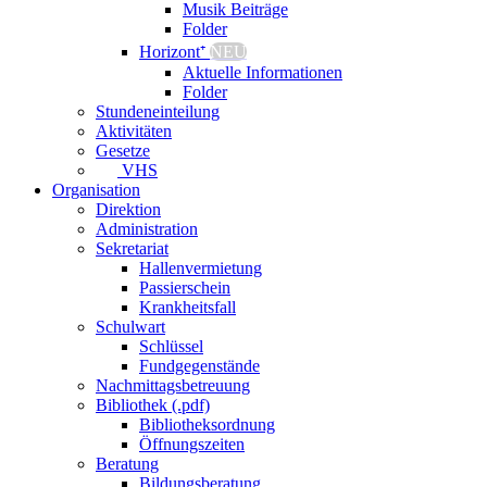
Musik Beiträge
Folder
Horizont⁺
NEU
Aktuelle Informationen
Folder
Stundeneinteilung
Aktivitäten
Gesetze
VHS
Organisation
Direktion
Administration
Sekretariat
Hallenvermietung
Passierschein
Krankheitsfall
Schulwart
Schlüssel
Fundgegenstände
Nachmittagsbetreuung
Bibliothek (.pdf)
Bibliotheksordnung
Öffnungszeiten
Beratung
Bildungsberatung