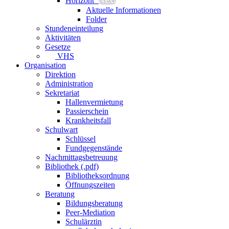
Horizont⁺
NEU
Aktuelle Informationen
Folder
Stundeneinteilung
Aktivitäten
Gesetze
VHS
Organisation
Direktion
Administration
Sekretariat
Hallenvermietung
Passierschein
Krankheitsfall
Schulwart
Schlüssel
Fundgegenstände
Nachmittagsbetreuung
Bibliothek (.pdf)
Bibliotheksordnung
Öffnungszeiten
Beratung
Bildungsberatung
Peer-Mediation
Schulärztin