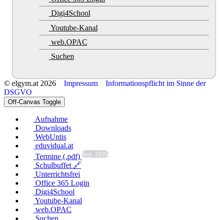
Digi4School
Youtube-Kanal
web.OPAC
Suchen
© elgym.at 2026
Impressum
Informationspflicht im Sinne der
DSGVO
Off-Canvas Toggle
Aufnahme
Downloads
WebUntis
eduvidual.at
Sep. 2026
Termine (.pdf)
Schulbuffet 🔗
Unterrichtsfrei
Office 365 Login
Digi4School
Youtube-Kanal
web.OPAC
Suchen