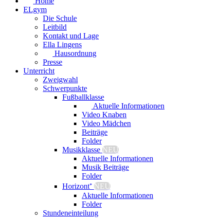
Home
ELgym
Die Schule
Leitbild
Kontakt und Lage
Ella Lingens
Hausordnung
Presse
Unterricht
Zweigwahl
Schwerpunkte
Fußballklasse
Aktuelle Informationen
Video Knaben
Video Mädchen
Beiträge
Folder
Musikklasse
NEU
Aktuelle Informationen
Musik Beiträge
Folder
Horizont⁺
NEU
Aktuelle Informationen
Folder
Stundeneinteilung