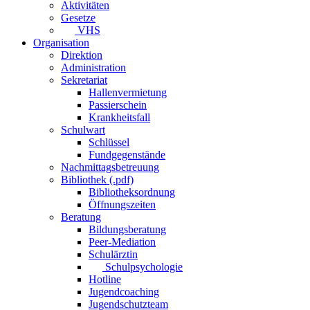
Aktivitäten
Gesetze
VHS
Organisation
Direktion
Administration
Sekretariat
Hallenvermietung
Passierschein
Krankheitsfall
Schulwart
Schlüssel
Fundgegenstände
Nachmittagsbetreuung
Bibliothek (.pdf)
Bibliotheksordnung
Öffnungszeiten
Beratung
Bildungsberatung
Peer-Mediation
Schulärztin
Schulpsychologie
Hotline
Jugendcoaching
Jugendschutzteam