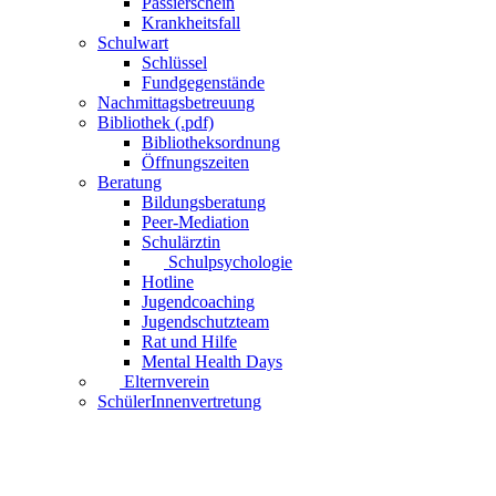
Passierschein
Krankheitsfall
Schulwart
Schlüssel
Fundgegenstände
Nachmittagsbetreuung
Bibliothek (.pdf)
Bibliotheksordnung
Öffnungszeiten
Beratung
Bildungsberatung
Peer-Mediation
Schulärztin
Schulpsychologie
Hotline
Jugendcoaching
Jugendschutzteam
Rat und Hilfe
Mental Health Days
Elternverein
SchülerInnenvertretung