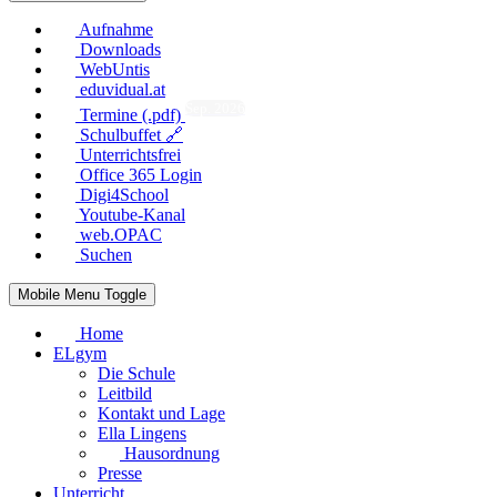
Aufnahme
Downloads
WebUntis
eduvidual.at
Sep. 2026
Termine (.pdf)
Schulbuffet 🔗
Unterrichtsfrei
Office 365 Login
Digi4School
Youtube-Kanal
web.OPAC
Suchen
Mobile Menu Toggle
Home
ELgym
Die Schule
Leitbild
Kontakt und Lage
Ella Lingens
Hausordnung
Presse
Unterricht