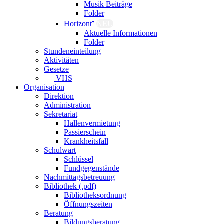
Musik Beiträge
Folder
Horizont⁺
NEU
Aktuelle Informationen
Folder
Stundeneinteilung
Aktivitäten
Gesetze
VHS
Organisation
Direktion
Administration
Sekretariat
Hallenvermietung
Passierschein
Krankheitsfall
Schulwart
Schlüssel
Fundgegenstände
Nachmittagsbetreuung
Bibliothek (.pdf)
Bibliotheksordnung
Öffnungszeiten
Beratung
Bildungsberatung