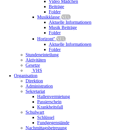
Video Mädchen
Beiträge
Folder
Musikklasse
NEU
Aktuelle Informationen
Musik Beiträge
Folder
Horizont⁺
NEU
Aktuelle Informationen
Folder
Stundeneinteilung
Aktivitäten
Gesetze
VHS
Organisation
Direktion
Administration
Sekretariat
Hallenvermietung
Passierschein
Krankheitsfall
Schulwart
Schlüssel
Fundgegenstände
Nachmittagsbetreuung