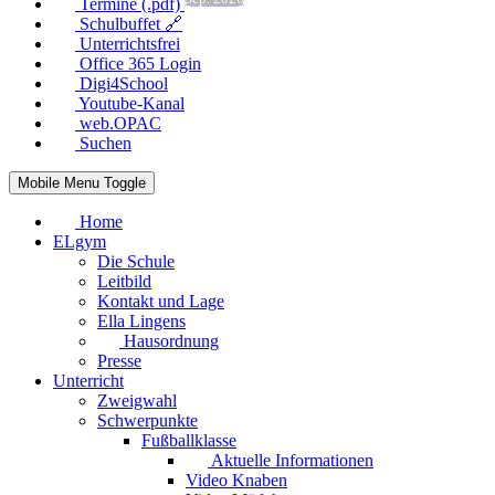
Termine (.pdf)
Schulbuffet 🔗
Unterrichtsfrei
Office 365 Login
Digi4School
Youtube-Kanal
web.OPAC
Suchen
Mobile Menu Toggle
Home
ELgym
Die Schule
Leitbild
Kontakt und Lage
Ella Lingens
Hausordnung
Presse
Unterricht
Zweigwahl
Schwerpunkte
Fußballklasse
Aktuelle Informationen
Video Knaben