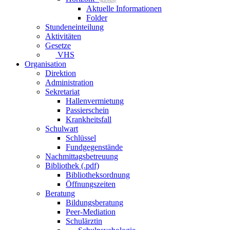
Aktuelle Informationen
Folder
Stundeneinteilung
Aktivitäten
Gesetze
VHS
Organisation
Direktion
Administration
Sekretariat
Hallenvermietung
Passierschein
Krankheitsfall
Schulwart
Schlüssel
Fundgegenstände
Nachmittagsbetreuung
Bibliothek (.pdf)
Bibliotheksordnung
Öffnungszeiten
Beratung
Bildungsberatung
Peer-Mediation
Schulärztin