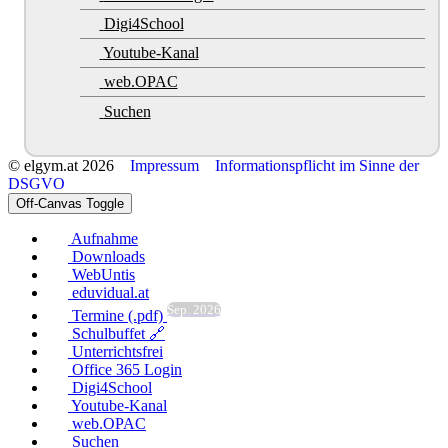
Digi4School
Youtube-Kanal
web.OPAC
Suchen
© elgym.at 2026
Impressum
Informationspflicht im Sinne der
DSGVO
Off-Canvas Toggle
Aufnahme
Downloads
WebUntis
eduvidual.at
Sep. 2026
Termine (.pdf)
Schulbuffet 🔗
Unterrichtsfrei
Office 365 Login
Digi4School
Youtube-Kanal
web.OPAC
Suchen