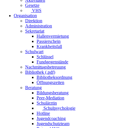
Aktivitäten
Gesetze
VHS
Organisation
Direktion
Administration
Sekretariat
Hallenvermietung
Passierschein
Krankheitsfall
Schulwart
Schlüssel
Fundgegenstände
Nachmittagsbetreuung
Bibliothek (.pdf)
Bibliotheksordnung
Öffnungszeiten
Beratung
Bildungsberatung
Peer-Mediation
Schulärztin
Schulpsychologie
Hotline
Jugendcoaching
Jugendschutzteam