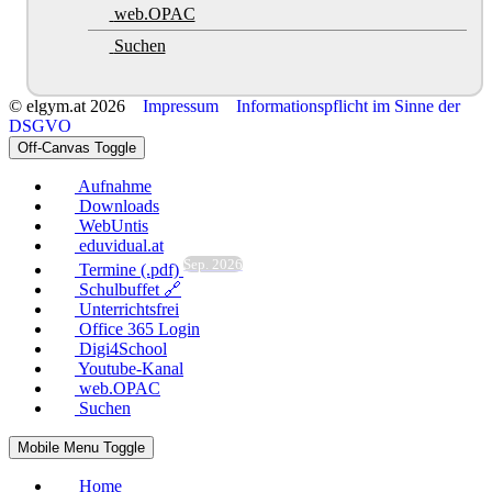
web.OPAC
Suchen
© elgym.at 2026
Impressum
Informationspflicht im Sinne der
DSGVO
Off-Canvas Toggle
Aufnahme
Downloads
WebUntis
eduvidual.at
Sep. 2026
Termine (.pdf)
Schulbuffet 🔗
Unterrichtsfrei
Office 365 Login
Digi4School
Youtube-Kanal
web.OPAC
Suchen
Mobile Menu Toggle
Home