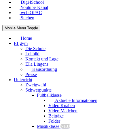
Digi4School
Youtube-Kanal
web.OPAC
Suchen
Mobile Menu Toggle
Home
ELgym
Die Schule
Leitbild
Kontakt und Lage
Ella Lingens
Hausordnung
Presse
Unterricht
Zweigwahl
Schwerpunkte
Fußballklasse
Aktuelle Informationen
Video Knaben
Video Mädchen
Beiträge
Folder
Musikklasse
NEU