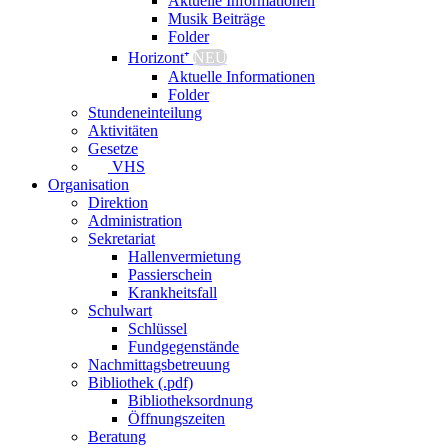
Aktuelle Informationen
Musik Beiträge
Folder
Horizont⁺
NEU
Aktuelle Informationen
Folder
Stundeneinteilung
Aktivitäten
Gesetze
VHS
Organisation
Direktion
Administration
Sekretariat
Hallenvermietung
Passierschein
Krankheitsfall
Schulwart
Schlüssel
Fundgegenstände
Nachmittagsbetreuung
Bibliothek (.pdf)
Bibliotheksordnung
Öffnungszeiten
Beratung