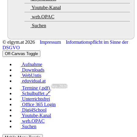
Youtube-Kanal
web.OPAC
Suchen
© elgym.at 2026
Impressum
Informationspflicht im Sinne der
DSGVO
Off-Canvas Toggle
Aufnahme
Downloads
WebUntis
eduvidual.at
Sep. 2026
Termine (.pdf)
Schulbuffet 🔗
Unterrichtsfrei
Office 365 Login
Digi4School
Youtube-Kanal
web.OPAC
Suchen