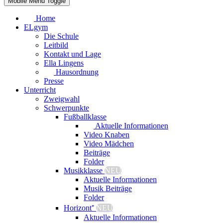
Mobile Menu Toggle
Home
ELgym
Die Schule
Leitbild
Kontakt und Lage
Ella Lingens
Hausordnung
Presse
Unterricht
Zweigwahl
Schwerpunkte
Fußballklasse
Aktuelle Informationen
Video Knaben
Video Mädchen
Beiträge
Folder
Musikklasse
NEU
Aktuelle Informationen
Musik Beiträge
Folder
Horizont⁺
NEU
Aktuelle Informationen