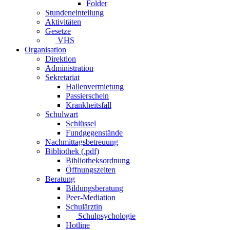
Folder
Stundeneinteilung
Aktivitäten
Gesetze
VHS
Organisation
Direktion
Administration
Sekretariat
Hallenvermietung
Passierschein
Krankheitsfall
Schulwart
Schlüssel
Fundgegenstände
Nachmittagsbetreuung
Bibliothek (.pdf)
Bibliotheksordnung
Öffnungszeiten
Beratung
Bildungsberatung
Peer-Mediation
Schulärztin
Schulpsychologie
Hotline