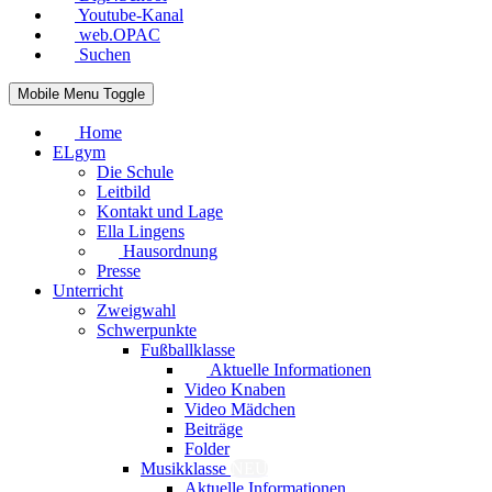
Youtube-Kanal
web.OPAC
Suchen
Mobile Menu Toggle
Home
ELgym
Die Schule
Leitbild
Kontakt und Lage
Ella Lingens
Hausordnung
Presse
Unterricht
Zweigwahl
Schwerpunkte
Fußballklasse
Aktuelle Informationen
Video Knaben
Video Mädchen
Beiträge
Folder
Musikklasse
NEU
Aktuelle Informationen