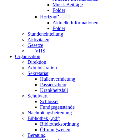
Musik Beiträge
Folder
Horizont⁺
NEU
Aktuelle Informationen
Folder
Stundeneinteilung
Aktivitäten
Gesetze
VHS
Organisation
Direktion
Administration
Sekretariat
Hallenvermietung
Passierschein
Krankheitsfall
Schulwart
Schlüssel
Fundgegenstände
Nachmittagsbetreuung
Bibliothek (.pdf)
Bibliotheksordnung
Öffnungszeiten
Beratung